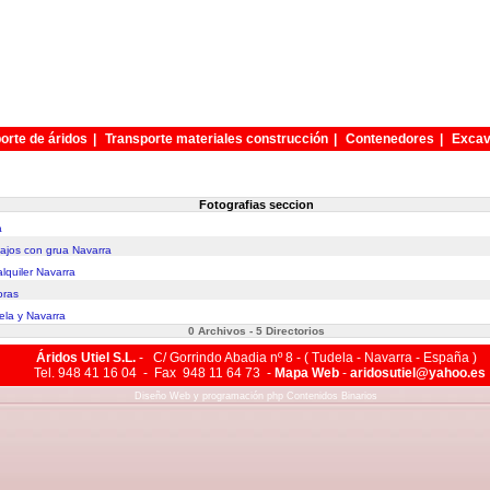
orte de áridos
|
Transporte materiales construcción
|
Contenedores
|
Excav
Fotografias seccion
a
bajos con grua Navarra
lquiler Navarra
oras
ela y Navarra
0 Archivos - 5 Directorios
Áridos Utiel S.L.
- C/ Gorrindo Abadia nº 8 - ( Tudela - Navarra - España )
Tel. 948 41 16 04 - Fax 948 11 64 73 -
Mapa Web
-
aridosutiel@yahoo.es
Diseño Web
y
programación php
Contenidos Binarios